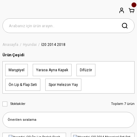
Anasayfa
Hyundai
İ20 2014 2018
Ürün Çeşidi
Marşpiyel
Yarasa Ayna Kapak
Difüzör
Ön Lip & Flap Seti
Spor Helezon Yay
Toplam 7 ürün
Stoktakiler