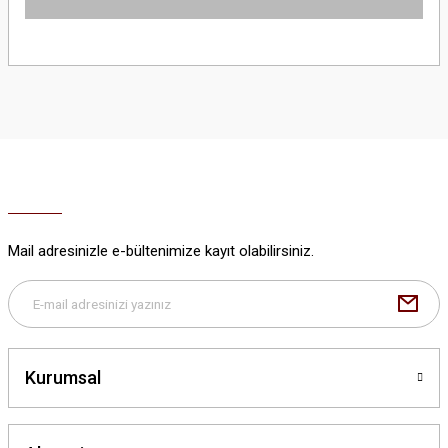
Yorum Yaz
Bu ürünün fiyat bilgisi, resim, ürün açıklamalarında ve diğer konularda
yetersiz gördüğünüz noktaları öneri formunu kullanarak tarafımıza
iletebilirsiniz.
Görüş ve önerileriniz için teşekkür ederiz.
Ürün resmi kalitesiz, bozuk veya görüntülenemiyor.
Ürün açıklamasında eksik bilgiler bulunuyor.
Ürün bilgilerinde hatalar bulunuyor.
Ürün fiyatı diğer sitelerden daha pahalı.
Mail adresinizle e-bültenimize kayıt olabilirsiniz.
Bu ürüne benzer farklı alternatifler olmalı.
Kurumsal
Gönder