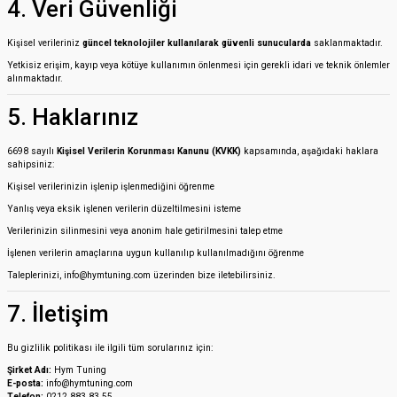
4. Veri Güvenliği
Kişisel verileriniz
güncel teknolojiler kullanılarak güvenli sunucularda
saklanmaktadır.
Yetkisiz erişim, kayıp veya kötüye kullanımın önlenmesi için gerekli idari ve teknik önlemler
alınmaktadır.
5. Haklarınız
6698 sayılı
Kişisel Verilerin Korunması Kanunu (KVKK)
kapsamında, aşağıdaki haklara
sahipsiniz:
Kişisel verilerinizin işlenip işlenmediğini öğrenme
Yanlış veya eksik işlenen verilerin düzeltilmesini isteme
Verilerinizin silinmesini veya anonim hale getirilmesini talep etme
İşlenen verilerin amaçlarına uygun kullanılıp kullanılmadığını öğrenme
Taleplerinizi, info@hymtuning.com üzerinden bize iletebilirsiniz.
7. İletişim
Bu gizlilik politikası ile ilgili tüm sorularınız için:
Şirket Adı:
Hym Tuning
E-posta:
info@hymtuning.com
Telefon:
0212 883 83 55