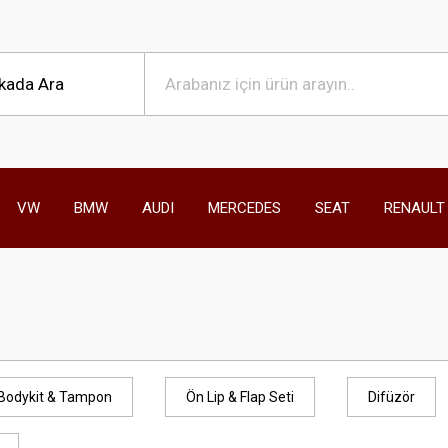
VW
BMW
AUDI
MERCEDES
SEAT
RENAULT
Bodykit & Tampon
Ön Lip & Flap Seti
Difüzör