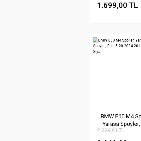
Arka Bagaj Rüzga
1.699,00 TL
BMW E60 M4 Spo
Yarasa Spoyler,
2.229,91 TL
5.20 2004 2011, 
Siyah