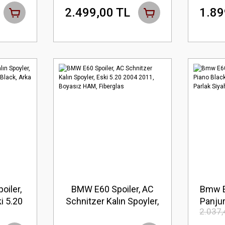
Parlak Siyah
Par
2.499,00 TL
1.89
iler,
BMW E60 Spoiler, AC
Bmw E
i 5.20
Schnitzer Kalın Spoyler,
Panjur
2.037,
Black,
Eski 5.20 2004 2011,
- 2