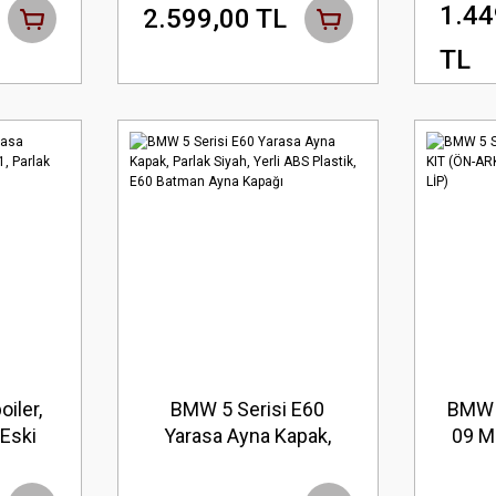
rlığı
Boyasız HAM, Fiberglas
1.44
2.599,00 TL
TL
iler,
BMW 5 Serisi E60
BMW 
 Eski
Yarasa Ayna Kapak,
09 M
Parlak
Parlak Siyah, Yerli ABS
A
Plastik, E60 Batman
PA