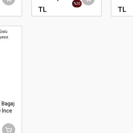
Parlak Siyah
%20
TL
TL
 Bagaj
0 İnce
sız