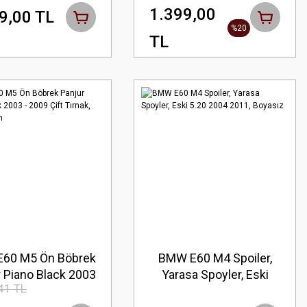
lak siyah Boyalı
Arka Bagaj Üstü
1.399,00
9,00 TL
Rüzgarlık Spoyler
%20
TL
60 M5 Ön Böbrek
BMW E60 M4 Spoiler,
 Piano Black 2003
Yarasa Spoyler, Eski
41 TL
009 Çift Tırnak,
5.20 2004 2011,