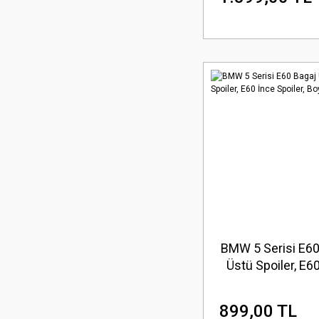
Ürün
BMW 5 Serisi E60
Üstü Spoiler, E6
Spoiler, Boya
899,00 TL