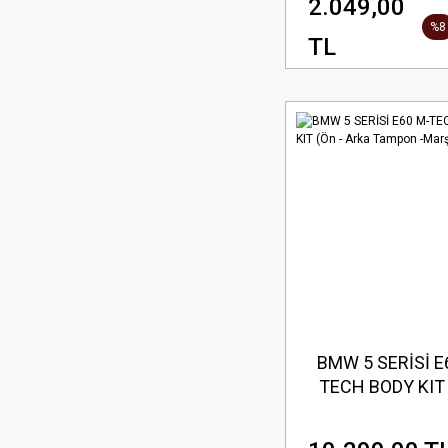
2.049,00
%8
TL
BMW 5 SERİSİ E
TECH BODY KIT 
Arka Tampon -Mar
-Sis)