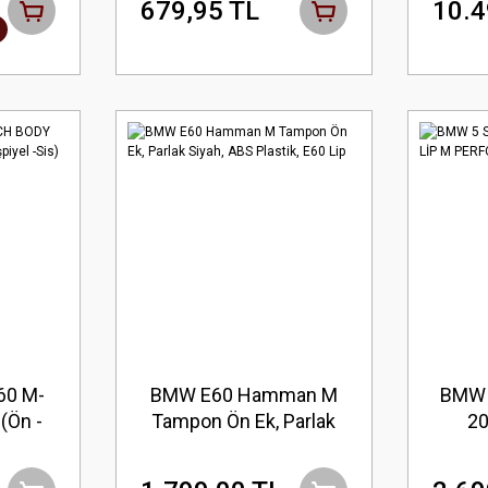
679,95 TL
10.4
Ayna Kapağı
60 M-
BMW E60 Hamman M
BMW 
(Ön -
Tampon Ön Ek, Parlak
20
şpiyel
Siyah, ABS Plastik, E60
PER
Lip