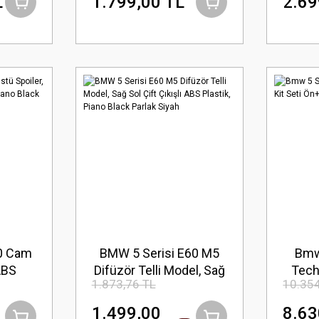
L
1.799,00 TL
2.69
60 Cam
BMW 5 Serisi E60 M5
Bmw
ABS
Difüzör Telli Model, Sağ
Tech
1.873,76 TL
10.354
iyah,
Sol Çift Çıkışlı ABS
, İthal
Plastik, Piano Black
1.499,00
8.63