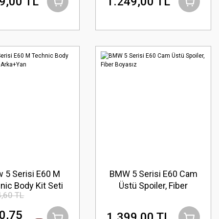
9,00 TL
1.249,00 TL
 5 Serisi E60 M
BMW 5 Serisi E60 Cam
nic Body Kit Seti
Üstü Spoiler, Fiber
,60 TL
Ön+Arka+Yan
Boyasız
0,75
1.399,00 TL