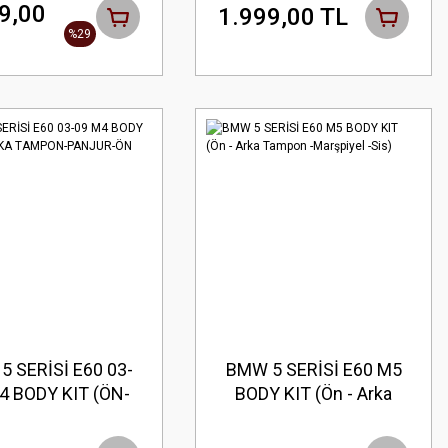
Parlak Siyah
Boyasız
9,00
1.999,00 TL
%29
5 SERİSİ E60 03-
BMW 5 SERİSİ E60 M5
4 BODY KIT (ÖN-
BODY KIT (Ön - Arka
RKA TAMPON-
Tampon -Marşpiyel -
NJUR-ÖN LİP)
Sis)