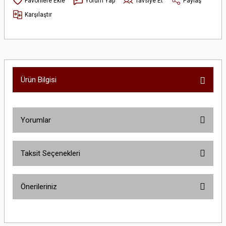
Yorum Yap
Tavsiye Et
Paylaş
Karşılaştır
Ürün Bilgisi
Yorumlar
Taksit Seçenekleri
Bu ürüne ilk yorumu siz yapın!
Önerileriniz
Yorum Yaz
Bu ürünün fiyat bilgisi, resim, ürün açıklamalarında ve diğer konularda
yetersiz gördüğünüz noktaları öneri formunu kullanarak tarafımıza