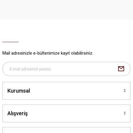
iletebilirsiniz.
Görüş ve önerileriniz için teşekkür ederiz.
Ürün resmi kalitesiz, bozuk veya görüntülenemiyor.
Ürün açıklamasında eksik bilgiler bulunuyor.
Ürün bilgilerinde hatalar bulunuyor.
Ürün fiyatı diğer sitelerden daha pahalı.
Mail adresinizle e-bültenimize kayıt olabilirsiniz.
Bu ürüne benzer farklı alternatifler olmalı.
Kurumsal
Gönder
Alışveriş