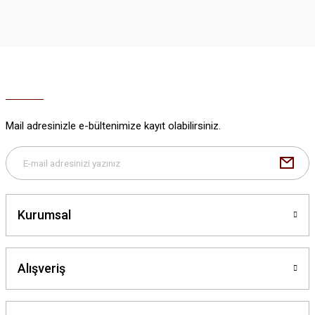
iletebilirsiniz.
Görüş ve önerileriniz için teşekkür ederiz.
Ürün resmi kalitesiz, bozuk veya görüntülenemiyor.
Ürün açıklamasında eksik bilgiler bulunuyor.
Ürün bilgilerinde hatalar bulunuyor.
Ürün fiyatı diğer sitelerden daha pahalı.
Mail adresinizle e-bültenimize kayıt olabilirsiniz.
Bu ürüne benzer farklı alternatifler olmalı.
Kurumsal
Gönder
Alışveriş