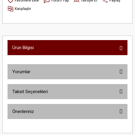
Yorum Yap
Tavsiye Et
Paylaş
Karşılaştır
Ürün Bilgisi
Yorumlar
Taksit Seçenekleri
Bu ürüne ilk yorumu siz yapın!
Önerileriniz
Yorum Yaz
Bu ürünün fiyat bilgisi, resim, ürün açıklamalarında ve diğer konularda
yetersiz gördüğünüz noktaları öneri formunu kullanarak tarafımıza