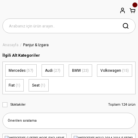
Anasayfa
Panjur & Izgara
İlgili Alt Kategoriler
Mercedes
(57)
Audi
(27)
BMW
(23)
Volkswagen
(15)
Fiat
(1)
Seat
(1)
Toplam 124 ürün
Stoktakiler