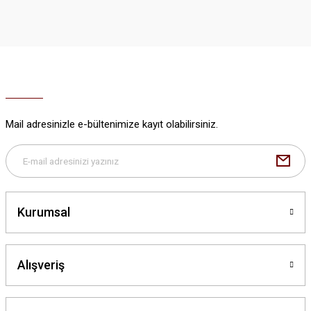
iletebilirsiniz.
Görüş ve önerileriniz için teşekkür ederiz.
Ürün resmi kalitesiz, bozuk veya görüntülenemiyor.
Ürün açıklamasında eksik bilgiler bulunuyor.
Ürün bilgilerinde hatalar bulunuyor.
Ürün fiyatı diğer sitelerden daha pahalı.
Mail adresinizle e-bültenimize kayıt olabilirsiniz.
Bu ürüne benzer farklı alternatifler olmalı.
Kurumsal
Gönder
Alışveriş