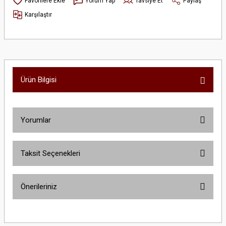
Yorum Yap
Tavsiye Et
Paylaş
Karşılaştır
Ürün Bilgisi
Yorumlar
Taksit Seçenekleri
Bu ürüne ilk yorumu siz yapın!
Önerileriniz
Yorum Yaz
Bu ürünün fiyat bilgisi, resim, ürün açıklamalarında ve diğer konularda
yetersiz gördüğünüz noktaları öneri formunu kullanarak tarafımıza