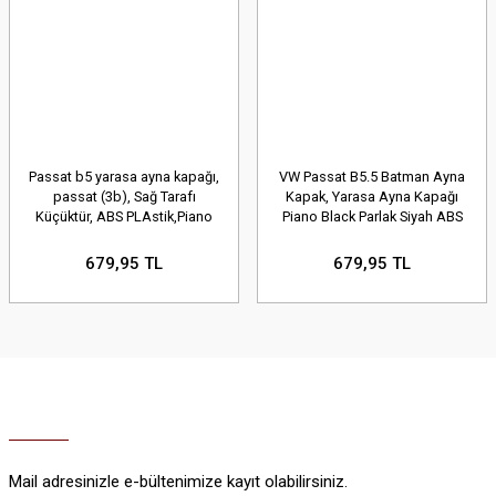
Passat b5 yarasa ayna kapağı,
VW Passat B5.5 Batman Ayna
passat (3b), Sağ Tarafı
Kapak, Yarasa Ayna Kapağı
Küçüktür, ABS PLAstik,Piano
Piano Black Parlak Siyah ABS
Black Parlak Siyah
Plastik
679,95 TL
679,95 TL
Mail adresinizle e-bültenimize kayıt olabilirsiniz.