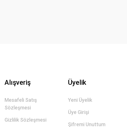
Alışveriş
Üyelik
Mesafeli Satış
Yeni Üyelik
Sözleşmesi
Üye Girişi
Gizlilik Sözleşmesi
Şifremi Unuttum