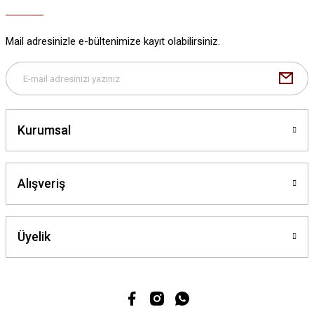
Ürün bilgilerinde hatalar bulunuyor.
Ürün fiyatı diğer sitelerden daha pahalı.
Mail adresinizle e-bültenimize kayıt olabilirsiniz.
Bu ürüne benzer farklı alternatifler olmalı.
Kurumsal
Gönder
Alışveriş
Üyelik