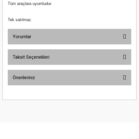
Tüm araçlara uyumludur.
Tek satılmaz.
Yorumlar
Taksit Seçenekleri
Bu ürüne ilk yorumu siz yapın!
Önerileriniz
Yorum Yaz
Bu ürünün fiyat bilgisi, resim, ürün açıklamalarında ve diğer konularda
yetersiz gördüğünüz noktaları öneri formunu kullanarak tarafımıza
iletebilirsiniz.
Görüş ve önerileriniz için teşekkür ederiz.
Ürün resmi kalitesiz, bozuk veya görüntülenemiyor.
Ürün açıklamasında eksik bilgiler bulunuyor.