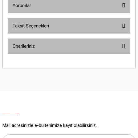
Yorumlar
Taksit Seçenekleri
Bu ürüne ilk yorumu siz yapın!
Önerileriniz
Yorum Yaz
Bu ürünün fiyat bilgisi, resim, ürün açıklamalarında ve diğer konularda
yetersiz gördüğünüz noktaları öneri formunu kullanarak tarafımıza
iletebilirsiniz.
Görüş ve önerileriniz için teşekkür ederiz.
Ürün resmi kalitesiz, bozuk veya görüntülenemiyor.
Ürün açıklamasında eksik bilgiler bulunuyor.
Ürün bilgilerinde hatalar bulunuyor.
Ürün fiyatı diğer sitelerden daha pahalı.
Mail adresinizle e-bültenimize kayıt olabilirsiniz.
Bu ürüne benzer farklı alternatifler olmalı.