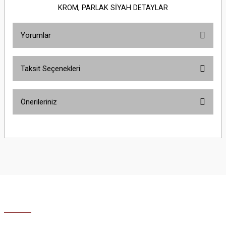
KROM, PARLAK SİYAH DETAYLAR
Yorumlar
Taksit Seçenekleri
Bu ürüne ilk yorumu siz yapın!
Önerileriniz
Yorum Yaz
Bu ürünün fiyat bilgisi, resim, ürün açıklamalarında ve diğer konularda
yetersiz gördüğünüz noktaları öneri formunu kullanarak tarafımıza
iletebilirsiniz.
Görüş ve önerileriniz için teşekkür ederiz.
Ürün resmi kalitesiz, bozuk veya görüntülenemiyor.
Ürün açıklamasında eksik bilgiler bulunuyor.
Ürün bilgilerinde hatalar bulunuyor.
Ürün fiyatı diğer sitelerden daha pahalı.