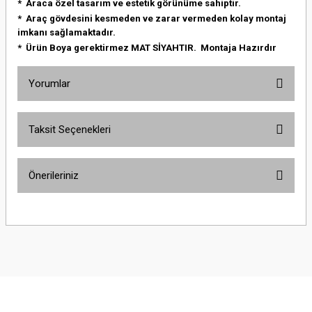
* Araca özel tasarım ve estetik görünüme sahiptir.
* Araç gövdesini kesmeden ve zarar vermeden kolay montaj
imkanı sağlamaktadır.
* Ürün Boya gerektirmez MAT SİYAHTIR.
Montaja Hazırdır
Yorumlar
Taksit Seçenekleri
Bu ürüne ilk yorumu siz yapın!
Önerileriniz
Yorum Yaz
Bu ürünün fiyat bilgisi, resim, ürün açıklamalarında ve diğer konularda
yetersiz gördüğünüz noktaları öneri formunu kullanarak tarafımıza
iletebilirsiniz.
Görüş ve önerileriniz için teşekkür ederiz.
Ürün resmi kalitesiz, bozuk veya görüntülenemiyor.
Ürün açıklamasında eksik bilgiler bulunuyor.