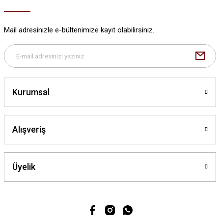
Ürün bilgilerinde hatalar bulunuyor.
Ürün fiyatı diğer sitelerden daha pahalı.
Mail adresinizle e-bültenimize kayıt olabilirsiniz.
Bu ürüne benzer farklı alternatifler olmalı.
Kurumsal
Gönder
Alışveriş
Üyelik