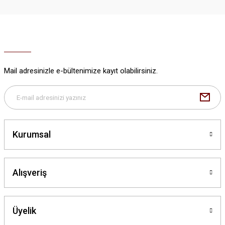
Ürün resmi kalitesiz, bozuk veya görüntülenemiyor.
Ürün açıklamasında eksik bilgiler bulunuyor.
Ürün bilgilerinde hatalar bulunuyor.
Ürün fiyatı diğer sitelerden daha pahalı.
Mail adresinizle e-bültenimize kayıt olabilirsiniz.
Bu ürüne benzer farklı alternatifler olmalı.
Kurumsal
Gönder
Alışveriş
Üyelik