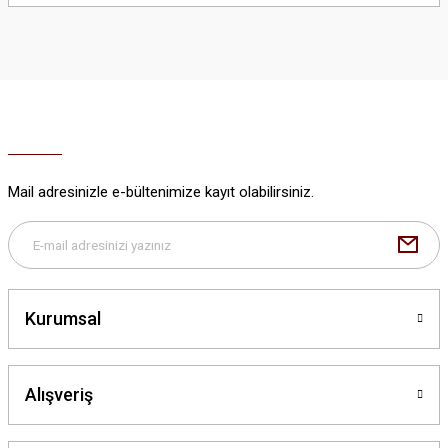
yetersiz gördüğünüz noktaları öneri formunu kullanarak tarafımıza
iletebilirsiniz.
Görüş ve önerileriniz için teşekkür ederiz.
Ürün resmi kalitesiz, bozuk veya görüntülenemiyor.
Ürün açıklamasında eksik bilgiler bulunuyor.
Ürün bilgilerinde hatalar bulunuyor.
Ürün fiyatı diğer sitelerden daha pahalı.
Mail adresinizle e-bültenimize kayıt olabilirsiniz.
Bu ürüne benzer farklı alternatifler olmalı.
Kurumsal
Gönder
Alışveriş