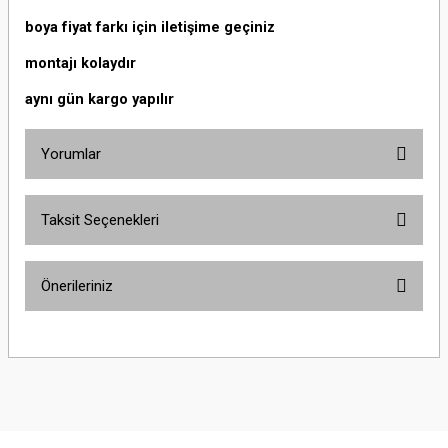
boya fiyat farkı için iletişime geçiniz
montajı kolaydır
aynı gün kargo yapılır
Yorumlar
Taksit Seçenekleri
Bu ürüne ilk yorumu siz yapın!
Önerileriniz
Yorum Yaz
Bu ürünün fiyat bilgisi, resim, ürün açıklamalarında ve diğer konularda
yetersiz gördüğünüz noktaları öneri formunu kullanarak tarafımıza
iletebilirsiniz.
Görüş ve önerileriniz için teşekkür ederiz.
Ürün resmi kalitesiz, bozuk veya görüntülenemiyor.