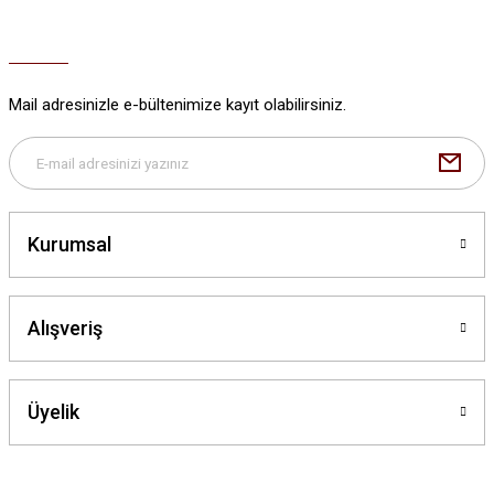
Ürün açıklamasında eksik bilgiler bulunuyor.
Ürün bilgilerinde hatalar bulunuyor.
Ürün fiyatı diğer sitelerden daha pahalı.
Mail adresinizle e-bültenimize kayıt olabilirsiniz.
Bu ürüne benzer farklı alternatifler olmalı.
Kurumsal
Gönder
Alışveriş
Üyelik