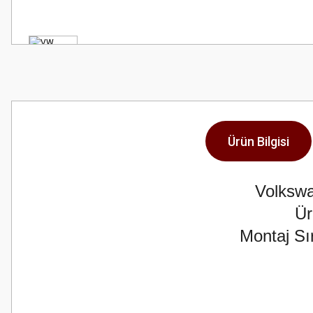
Ürün Bilgisi
Volkswa
Ür
Montaj Sır