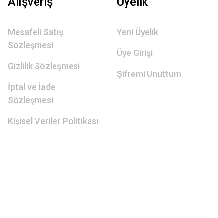
Alışveriş
Üyelik
Mesafeli Satış
Yeni Üyelik
Sözleşmesi
Üye Girişi
Gizlilik Sözleşmesi
Şifremi Unuttum
İptal ve İade
Sözleşmesi
Kişisel Veriler Politikası