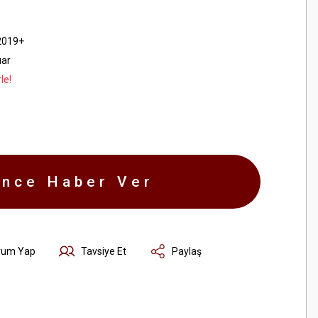
2019+
uar
le!
ince Haber Ver
rum Yap
Tavsiye Et
Paylaş