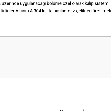
 üzerinde uygulanacağı bölüme özel olarak kalıp sistemi i
ürünler A sınıfı A 304 kalite paslanmaz çelikten üretilmek
 yetersiz gördüğünüz noktaları öneri formunu kullanarak tarafımıza iletebilirsini
Bu ürüne ilk yorumu siz yapın!
Yorum Yaz
Gönder