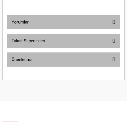
Yorumlar
Taksit Seçenekleri
Bu ürüne ilk yorumu siz yapın!
Önerileriniz
Yorum Yaz
Bu ürünün fiyat bilgisi, resim, ürün açıklamalarında ve diğer konularda
yetersiz gördüğünüz noktaları öneri formunu kullanarak tarafımıza
iletebilirsiniz.
Görüş ve önerileriniz için teşekkür ederiz.
Ürün resmi kalitesiz, bozuk veya görüntülenemiyor.
Ürün açıklamasında eksik bilgiler bulunuyor.
Ürün bilgilerinde hatalar bulunuyor.