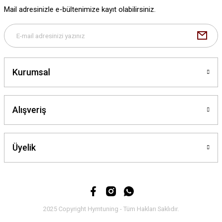
Ürün fiyatı diğer sitelerden daha pahalı.
Mail adresinizle e-bültenimize kayıt olabilirsiniz.
Bu ürüne benzer farklı alternatifler olmalı.
Kurumsal
Gönder
Alışveriş
Üyelik
2025 Copyright Hymtuning - Tüm Hakları Saklıdır.