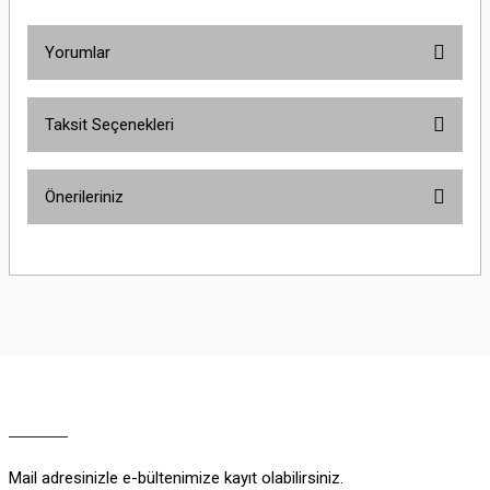
Yorumlar
Taksit Seçenekleri
Bu ürüne ilk yorumu siz yapın!
Önerileriniz
Yorum Yaz
Bu ürünün fiyat bilgisi, resim, ürün açıklamalarında ve diğer konularda
yetersiz gördüğünüz noktaları öneri formunu kullanarak tarafımıza
iletebilirsiniz.
Görüş ve önerileriniz için teşekkür ederiz.
Ürün resmi kalitesiz, bozuk veya görüntülenemiyor.
Ürün açıklamasında eksik bilgiler bulunuyor.
Ürün bilgilerinde hatalar bulunuyor.
Ürün fiyatı diğer sitelerden daha pahalı.
Mail adresinizle e-bültenimize kayıt olabilirsiniz.