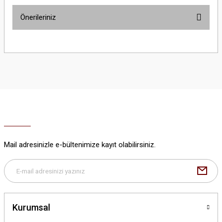
Önerileriniz
Yorum Yaz
Bu ürünün fiyat bilgisi, resim, ürün açıklamalarında ve diğer konularda
yetersiz gördüğünüz noktaları öneri formunu kullanarak tarafımıza
iletebilirsiniz.
Görüş ve önerileriniz için teşekkür ederiz.
Ürün resmi kalitesiz, bozuk veya görüntülenemiyor.
Ürün açıklamasında eksik bilgiler bulunuyor.
Ürün bilgilerinde hatalar bulunuyor.
Ürün fiyatı diğer sitelerden daha pahalı.
Mail adresinizle e-bültenimize kayıt olabilirsiniz.
Bu ürüne benzer farklı alternatifler olmalı.
Kurumsal
Gönder