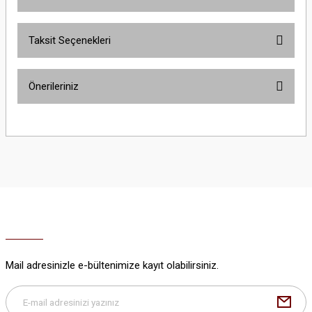
Taksit Seçenekleri
Bu ürüne ilk yorumu siz yapın!
Önerileriniz
Yorum Yaz
Bu ürünün fiyat bilgisi, resim, ürün açıklamalarında ve diğer konularda
yetersiz gördüğünüz noktaları öneri formunu kullanarak tarafımıza
iletebilirsiniz.
Görüş ve önerileriniz için teşekkür ederiz.
Ürün resmi kalitesiz, bozuk veya görüntülenemiyor.
Ürün açıklamasında eksik bilgiler bulunuyor.
Ürün bilgilerinde hatalar bulunuyor.
Ürün fiyatı diğer sitelerden daha pahalı.
Mail adresinizle e-bültenimize kayıt olabilirsiniz.
Bu ürüne benzer farklı alternatifler olmalı.