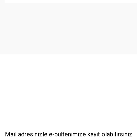
Görüş ve önerileriniz için teşekkür ederiz.
Ürün resmi kalitesiz, bozuk veya görüntülenemiyor.
Ürün açıklamasında eksik bilgiler bulunuyor.
Ürün bilgilerinde hatalar bulunuyor.
Ürün fiyatı diğer sitelerden daha pahalı.
Bu ürüne benzer farklı alternatifler olmalı.
Mail adresinizle e-bültenimize kayıt olabilirsiniz.