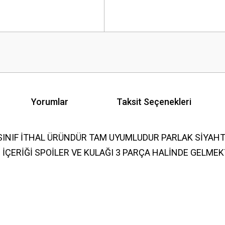
Yorumlar
Taksit Seçenekleri
SINIF İTHAL ÜRÜNDÜR TAM UYUMLUDUR PARLAK SİYAH
 İÇERİĞİ SPOİLER VE KULAĞI 3 PARÇA HALİNDE GELMEK
 yetersiz gördüğünüz noktaları öneri formunu kullanarak tarafımıza iletebilirsini