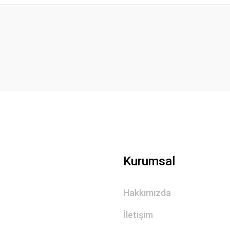
Bu ürüne ilk yorumu siz yapın!
Yorum Yaz
Gönder
Kurumsal
Hakkımızda
İletişim