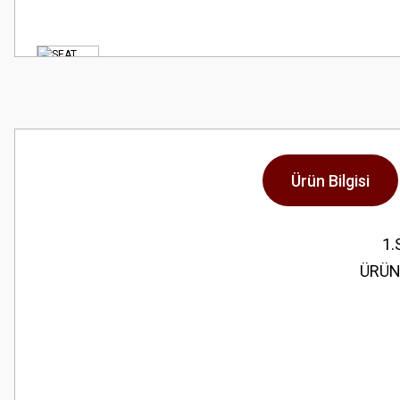
Ürün Bilgisi
1.
ÜRÜN
Bu ürünün fiyat bilgisi, resim, ürün açıklamalarında ve diğer konularda