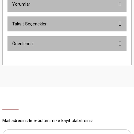
Yorumlar
Taksit Seçenekleri
Bu ürüne ilk yorumu siz yapın!
Önerileriniz
Yorum Yaz
Bu ürünün fiyat bilgisi, resim, ürün açıklamalarında ve diğer konularda
yetersiz gördüğünüz noktaları öneri formunu kullanarak tarafımıza
iletebilirsiniz.
Görüş ve önerileriniz için teşekkür ederiz.
Ürün resmi kalitesiz, bozuk veya görüntülenemiyor.
Ürün açıklamasında eksik bilgiler bulunuyor.
Ürün bilgilerinde hatalar bulunuyor.
Ürün fiyatı diğer sitelerden daha pahalı.
Mail adresinizle e-bültenimize kayıt olabilirsiniz.
Bu ürüne benzer farklı alternatifler olmalı.