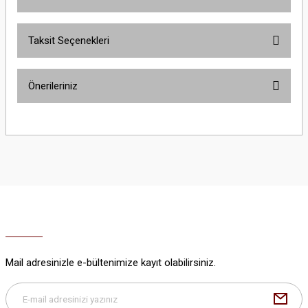
Taksit Seçenekleri
Bu ürüne ilk yorumu siz yapın!
Önerileriniz
Yorum Yaz
Bu ürünün fiyat bilgisi, resim, ürün açıklamalarında ve diğer konularda
yetersiz gördüğünüz noktaları öneri formunu kullanarak tarafımıza
iletebilirsiniz.
Görüş ve önerileriniz için teşekkür ederiz.
Ürün resmi kalitesiz, bozuk veya görüntülenemiyor.
Ürün açıklamasında eksik bilgiler bulunuyor.
Ürün bilgilerinde hatalar bulunuyor.
Ürün fiyatı diğer sitelerden daha pahalı.
Mail adresinizle e-bültenimize kayıt olabilirsiniz.
Bu ürüne benzer farklı alternatifler olmalı.