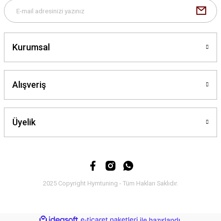
Kurumsal
Gönder
Alışveriş
Üyelik
2025 Copyright Hymtuning - Tüm Hakları Saklıdır.
ideasoft
ile
e-