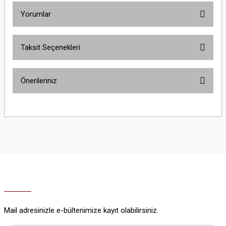
Yorumlar
Taksit Seçenekleri
Bu ürüne ilk yorumu siz yapın!
Önerileriniz
Yorum Yaz
Bu ürünün fiyat bilgisi, resim, ürün açıklamalarında ve diğer konularda
yetersiz gördüğünüz noktaları öneri formunu kullanarak tarafımıza
iletebilirsiniz.
Görüş ve önerileriniz için teşekkür ederiz.
Ürün resmi kalitesiz, bozuk veya görüntülenemiyor.
Ürün açıklamasında eksik bilgiler bulunuyor.
Ürün bilgilerinde hatalar bulunuyor.
Ürün fiyatı diğer sitelerden daha pahalı.
Mail adresinizle e-bültenimize kayıt olabilirsiniz.
Bu ürüne benzer farklı alternatifler olmalı.