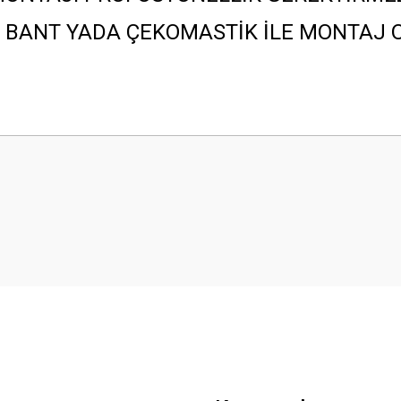
I BANT YADA ÇEKOMASTİK İLE MONTAJ 
 yetersiz gördüğünüz noktaları öneri formunu kullanarak tarafımıza iletebilirsini
Bu ürüne ilk yorumu siz yapın!
Yorum Yaz
Gönder