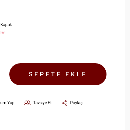
 Kapak
le!
SEPETE EKLE
rum Yap
Tavsiye Et
Paylaş