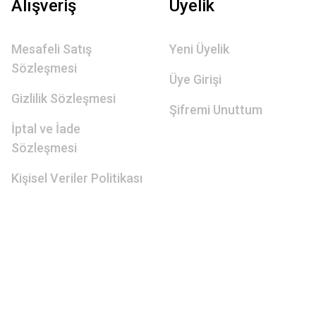
Alışveriş
Üyelik
Mesafeli Satış
Yeni Üyelik
Sözleşmesi
Üye Girişi
Gizlilik Sözleşmesi
Şifremi Unuttum
İptal ve İade
Sözleşmesi
Kişisel Veriler Politikası