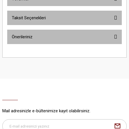
Taksit Seçenekleri
Bu ürüne ilk yorumu siz yapın!
Önerileriniz
Yorum Yaz
Bu ürünün fiyat bilgisi, resim, ürün açıklamalarında ve diğer konularda
yetersiz gördüğünüz noktaları öneri formunu kullanarak tarafımıza
iletebilirsiniz.
Görüş ve önerileriniz için teşekkür ederiz.
Ürün resmi kalitesiz, bozuk veya görüntülenemiyor.
Ürün açıklamasında eksik bilgiler bulunuyor.
Ürün bilgilerinde hatalar bulunuyor.
Ürün fiyatı diğer sitelerden daha pahalı.
Mail adresinizle e-bültenimize kayıt olabilirsiniz.
Bu ürüne benzer farklı alternatifler olmalı.