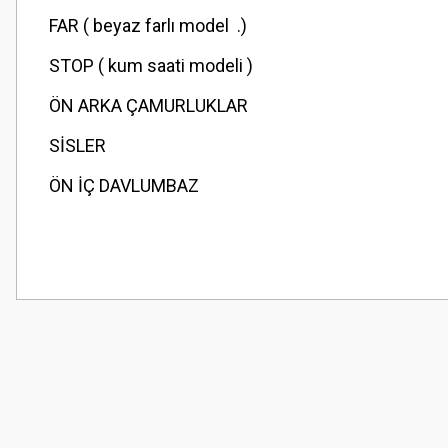
FAR ( beyaz farlı model .)
STOP ( kum saati modeli )
ÖN ARKA ÇAMURLUKLAR
SİSLER
ÖN İÇ DAVLUMBAZ
Bu ürünün fiyat bilgisi, resim, ürün açıklamalarında ve diğer konularda
Görüş ve önerileriniz için teşekkür ederiz.
Ürün resmi kalitesiz, bozuk veya görüntülenemiyor.
Ürün açıklamasında eksik bilgiler bulunuyor.
Ürün bilgilerinde hatalar bulunuyor.
Ürün fiyatı diğer sitelerden daha pahalı.