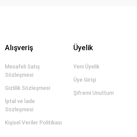
Alışveriş
Üyelik
Mesafeli Satış
Yeni Üyelik
Sözleşmesi
Üye Girişi
Gizlilik Sözleşmesi
Şifremi Unuttum
İptal ve İade
Sözleşmesi
Kişisel Veriler Politikası