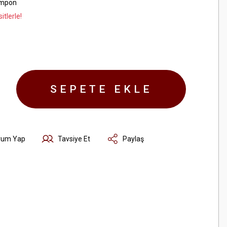
ampon
tlerle!
SEPETE EKLE
rum Yap
Tavsiye Et
Paylaş