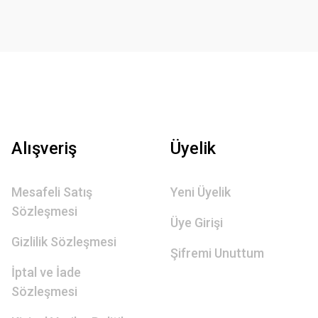
Alışveriş
Üyelik
Mesafeli Satış
Yeni Üyelik
Sözleşmesi
Üye Girişi
Gizlilik Sözleşmesi
Şifremi Unuttum
İptal ve İade
Sözleşmesi