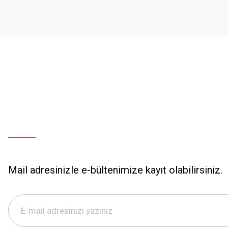
Ürün bilgilerinde hatalar bulunuyor.
Ürün fiyatı diğer sitelerden daha pahalı.
Bu ürüne benzer farklı alternatifler olmalı.
Mail adresinizle e-bültenimize kayıt olabilirsiniz.