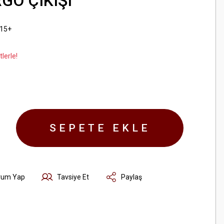
GO ÇIKIŞI
015+
lerle!
SEPETE EKLE
rum Yap
Tavsiye Et
Paylaş