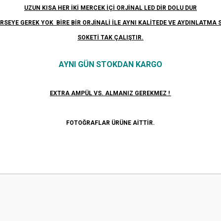
UZUN KISA HER İKİ MERCEK İÇİ ORJİNAL LED DİR DOLU DUR
RSEYE GEREK YOK BİRE BİR ORJİNALİ İLE AYNI KALİTEDE VE AYDINLATMA 
SOKETİ TAK ÇALIŞTIR.
AYNI GÜN STOKDAN KARGO
EXTRA AMPÜL VS. ALMANIZ GEREKMEZ !
FOTOĞRAFLAR ÜRÜNE AİTTİR.
 yetersiz gördüğünüz noktaları öneri formunu kullanarak tarafımıza iletebilirsini
Bu ürüne ilk yorumu siz yapın!
Yorum Yaz