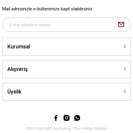
Ürün fiyatı diğer sitelerden daha pahalı.
Mail adresinizle e-bültenimize kayıt olabilirsiniz.
Bu ürüne benzer farklı alternatifler olmalı.
Kurumsal
Gönder
Alışveriş
Üyelik
2025 Copyright Hymtuning - Tüm Hakları Saklıdır.