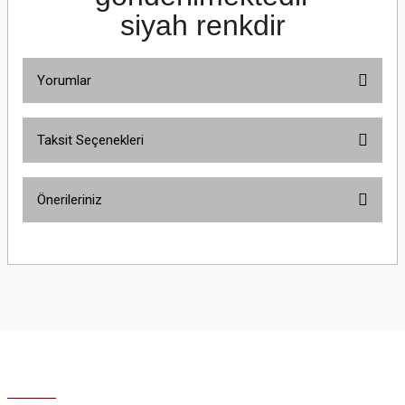
siyah renkdir
Yorumlar
Taksit Seçenekleri
Bu ürüne ilk yorumu siz yapın!
Önerileriniz
Yorum Yaz
Bu ürünün fiyat bilgisi, resim, ürün açıklamalarında ve diğer konularda
yetersiz gördüğünüz noktaları öneri formunu kullanarak tarafımıza
iletebilirsiniz.
Görüş ve önerileriniz için teşekkür ederiz.
Ürün resmi kalitesiz, bozuk veya görüntülenemiyor.
Ürün açıklamasında eksik bilgiler bulunuyor.
Ürün bilgilerinde hatalar bulunuyor.