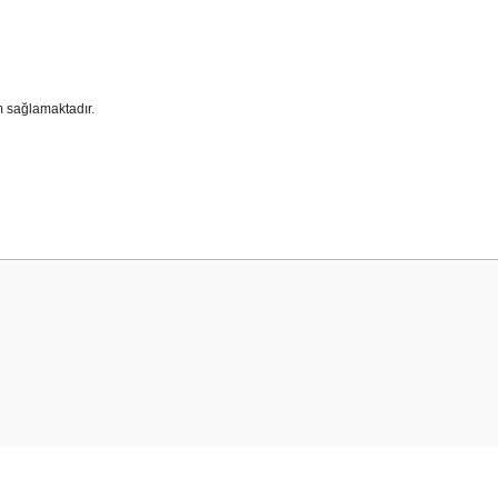
m sağlamaktadır.
 yetersiz gördüğünüz noktaları öneri formunu kullanarak tarafımıza iletebilirsini
Bu ürüne ilk yorumu siz yapın!
Yorum Yaz