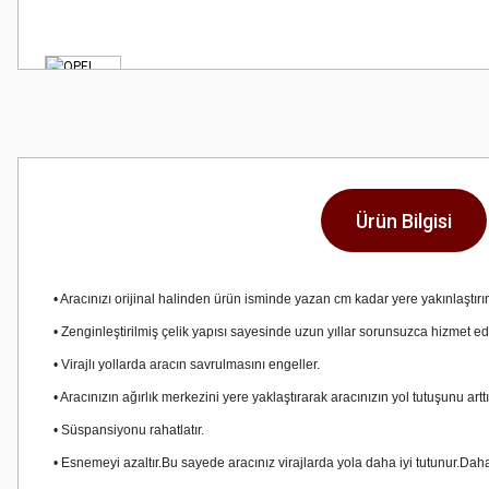
Ürün Bilgisi
• Aracınızı orijinal halinden ürün isminde yazan cm kadar yere yakınlaştırır
• Zenginleştirilmiş çelik yapısı sayesinde uzun yıllar sorunsuzca hizmet e
• Virajlı yollarda aracın savrulmasını engeller.
• Aracınızın ağırlık merkezini yere yaklaştırarak aracınızın yol tutuşunu art
• Süspansiyonu rahatlatır.
• Esnemeyi azaltır.Bu sayede aracınız virajlarda yola daha iyi tutunur.Daha