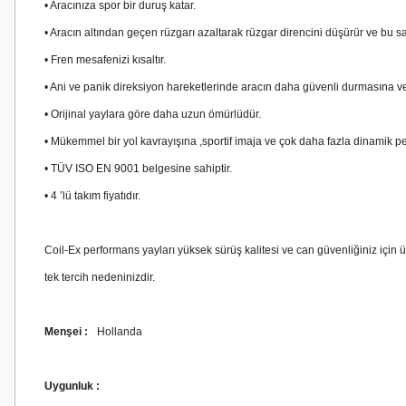
• Aracınıza spor bir duruş katar.
• Aracın altından geçen rüzgarı azaltarak rüzgar direncini düşürür ve bu s
• Fren mesafenizi kısaltır.
• Ani ve panik direksiyon hareketlerinde aracın daha güvenli durmasına v
• Orijinal yaylara göre daha uzun ömürlüdür.
• Mükemmel bir yol kavrayışına ,sportif imaja ve çok daha fazla dinamik 
• TÜV ISO EN 9001 belgesine sahiptir.
• 4 ’lü takım fiyatıdır.
Coil-Ex performans yayları yüksek sürüş kalitesi ve can güvenliğiniz için 
tek tercih nedeninizdir.
Menşei :
Hollanda
Uygunluk :