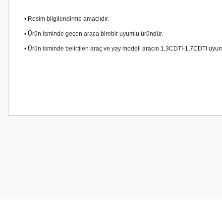
• Resim bilgilendirme amaçlıdır.
• Ürün isminde geçen araca birebir uyumlu üründür.
• Ürün isminde belirtilen araç ve yay modeli aracın 1,3CDTI-1,7CDTI uyu
Bu ürünün fiyat bilgisi, resim, ürün açıklamalarında ve diğer konularda
Görüş ve önerileriniz için teşekkür ederiz.
Ürün resmi kalitesiz, bozuk veya görüntülenemiyor.
Ürün açıklamasında eksik bilgiler bulunuyor.
Ürün bilgilerinde hatalar bulunuyor.
Ürün fiyatı diğer sitelerden daha pahalı.
Bu ürüne benzer farklı alternatifler olmalı.