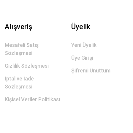
Alışveriş
Üyelik
Mesafeli Satış
Yeni Üyelik
Sözleşmesi
Üye Girişi
Gizlilik Sözleşmesi
Şifremi Unuttum
İptal ve İade
Sözleşmesi
Kişisel Veriler Politikası