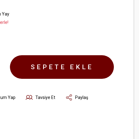
n Yay
erle!
SEPETE EKLE
rum Yap
Tavsiye Et
Paylaş