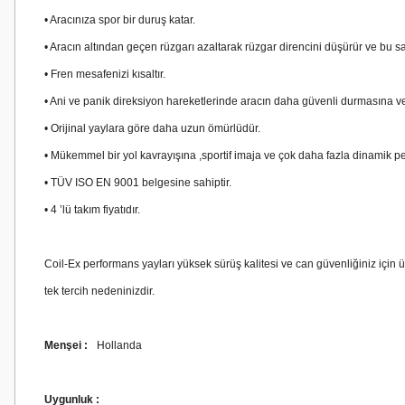
• Aracınıza spor bir duruş katar.
• Aracın altından geçen rüzgarı azaltarak rüzgar direncini düşürür ve bu s
• Fren mesafenizi kısaltır.
• Ani ve panik direksiyon hareketlerinde aracın daha güvenli durmasına v
• Orijinal yaylara göre daha uzun ömürlüdür.
• Mükemmel bir yol kavrayışına ,sportif imaja ve çok daha fazla dinamik 
• TÜV ISO EN 9001 belgesine sahiptir.
• 4 ’lü takım fiyatıdır.
Coil-Ex performans yayları yüksek sürüş kalitesi ve can güvenliğiniz için 
tek tercih nedeninizdir.
Menşei :
Hollanda
Uygunluk :