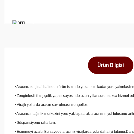
Ürün Bilgisi
• Aracınızı orijinal halinden ürün isminde yazan cm kadar yere yakınlaştırır
• Zenginleştirilmiş çelik yapısı sayesinde uzun yıllar sorunsuzca hizmet e
• Virajlı yollarda aracın savrulmasını engeller.
• Aracınızın ağırlık merkezini yere yaklaştırarak aracınızın yol tutuşunu art
• Süspansiyonu rahatlatır.
• Esnemeyi azaltır.Bu sayede aracınız virajlarda yola daha iyi tutunur.Daha