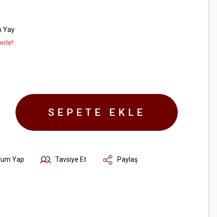
n Yay
erle!
SEPETE EKLE
rum Yap
Tavsiye Et
Paylaş