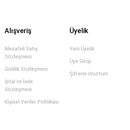
Alışveriş
Üyelik
Mesafeli Satış
Yeni Üyelik
Sözleşmesi
Üye Girişi
Gizlilik Sözleşmesi
Şifremi Unuttum
İptal ve İade
Sözleşmesi
Kişisel Veriler Politikası