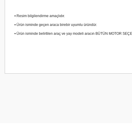
• Resim bilgilendirme amaçlıdır.
• Ürün isminde geçen araca birebir uyumlu üründür.
• Ürün isminde belirtilen araç ve yay modeli aracın BÜTÜN MOTOR SE
Bu ürünün fiyat bilgisi, resim, ürün açıklamalarında ve diğer konularda
Görüş ve önerileriniz için teşekkür ederiz.
Ürün resmi kalitesiz, bozuk veya görüntülenemiyor.
Ürün açıklamasında eksik bilgiler bulunuyor.
Ürün bilgilerinde hatalar bulunuyor.
Ürün fiyatı diğer sitelerden daha pahalı.
Bu ürüne benzer farklı alternatifler olmalı.