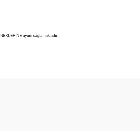
ÇENEKLERİNE uyum sağlamaktadır.
 yetersiz gördüğünüz noktaları öneri formunu kullanarak tarafımıza iletebilirsini
Bu ürüne ilk yorumu siz yapın!
Yorum Yaz