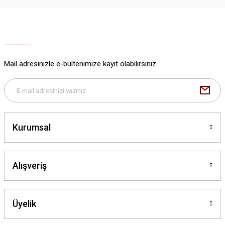
Ürün resmi kalitesiz, bozuk veya görüntülenemiyor.
Ürün açıklamasında eksik bilgiler bulunuyor.
Ürün bilgilerinde hatalar bulunuyor.
Ürün fiyatı diğer sitelerden daha pahalı.
Mail adresinizle e-bültenimize kayıt olabilirsiniz.
Bu ürüne benzer farklı alternatifler olmalı.
Kurumsal
Gönder
Alışveriş
Üyelik