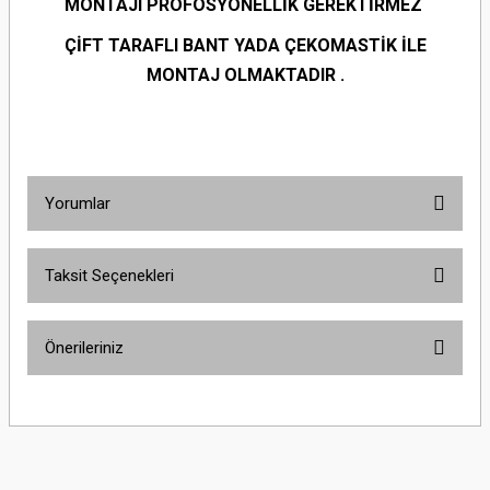
MONTAJI PROFOSYONELLİK GEREKTİRMEZ
ÇİFT TARAFLI BANT YADA ÇEKOMASTİK İLE
MONTAJ OLMAKTADIR .
Yorumlar
Taksit Seçenekleri
Bu ürüne ilk yorumu siz yapın!
Önerileriniz
Yorum Yaz
Bu ürünün fiyat bilgisi, resim, ürün açıklamalarında ve diğer konularda
yetersiz gördüğünüz noktaları öneri formunu kullanarak tarafımıza
iletebilirsiniz.
Görüş ve önerileriniz için teşekkür ederiz.