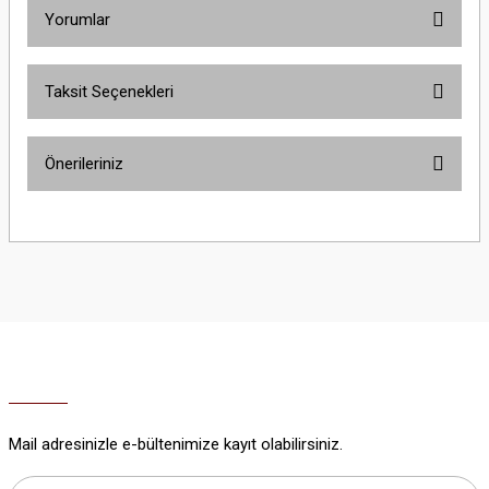
Yorumlar
Taksit Seçenekleri
Bu ürüne ilk yorumu siz yapın!
Önerileriniz
Yorum Yaz
Bu ürünün fiyat bilgisi, resim, ürün açıklamalarında ve diğer konularda
yetersiz gördüğünüz noktaları öneri formunu kullanarak tarafımıza
iletebilirsiniz.
Görüş ve önerileriniz için teşekkür ederiz.
Ürün resmi kalitesiz, bozuk veya görüntülenemiyor.
Ürün açıklamasında eksik bilgiler bulunuyor.
Ürün bilgilerinde hatalar bulunuyor.
Ürün fiyatı diğer sitelerden daha pahalı.
Mail adresinizle e-bültenimize kayıt olabilirsiniz.
Bu ürüne benzer farklı alternatifler olmalı.