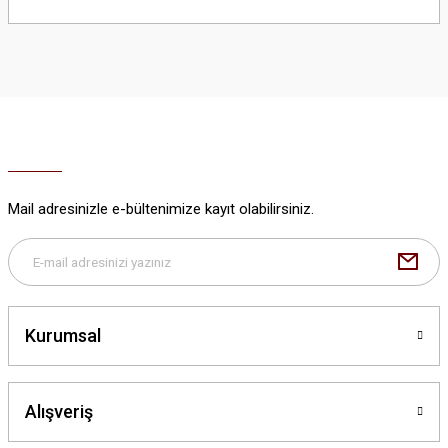
Bu ürünün fiyat bilgisi, resim, ürün açıklamalarında ve diğer konularda
yetersiz gördüğünüz noktaları öneri formunu kullanarak tarafımıza
iletebilirsiniz.
Görüş ve önerileriniz için teşekkür ederiz.
Ürün resmi kalitesiz, bozuk veya görüntülenemiyor.
Ürün açıklamasında eksik bilgiler bulunuyor.
Ürün bilgilerinde hatalar bulunuyor.
Ürün fiyatı diğer sitelerden daha pahalı.
Mail adresinizle e-bültenimize kayıt olabilirsiniz.
Bu ürüne benzer farklı alternatifler olmalı.
Kurumsal
Gönder
Alışveriş