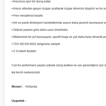
• Aracınıza spor bir duruş katar.
• Aracın altından geçen rüzgarı azaltarak rüzgar direncini düşürür ve bu s
• Fren mesafenizi kısaltır.
• Ani ve panik direksiyon hareketlerinde aracın daha güvenli durmasına v
• Orijinal yaylara göre daha uzun ömürlüdür.
• Mükemmel bir yol kavrayışına ,sportif imaja ve çok daha fazla dinamik 
• TÜV ISO EN 9001 belgesine sahiptir.
• 4 ’lü takım fiyatıdır.
Coil-Ex performans yayları yüksek sürüş kalitesi ve can güvenliğiniz için 
tek tercih nedeninizdir.
Menşei :
Hollanda
Uygunluk :