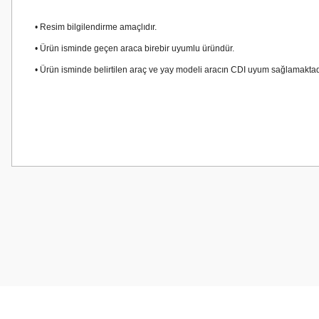
• Resim bilgilendirme amaçlıdır.
• Ürün isminde geçen araca birebir uyumlu üründür.
• Ürün isminde belirtilen araç ve yay modeli aracın CDI uyum sağlamaktad
Bu ürünün fiyat bilgisi, resim, ürün açıklamalarında ve diğer konularda
Görüş ve önerileriniz için teşekkür ederiz.
Ürün resmi kalitesiz, bozuk veya görüntülenemiyor.
Ürün açıklamasında eksik bilgiler bulunuyor.
Ürün bilgilerinde hatalar bulunuyor.
Ürün fiyatı diğer sitelerden daha pahalı.
Bu ürüne benzer farklı alternatifler olmalı.