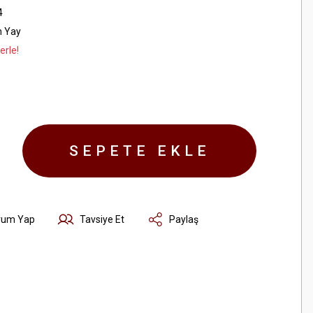
4
n Yay
erle!
SEPETE EKLE
rum Yap
Tavsiye Et
Paylaş