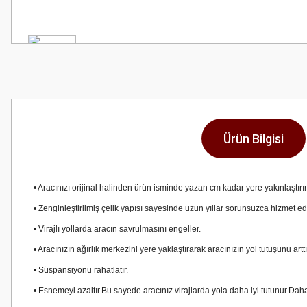
Ürün Bilgisi
• Aracınızı orijinal halinden ürün isminde yazan cm kadar yere yakınlaştırır
• Zenginleştirilmiş çelik yapısı sayesinde uzun yıllar sorunsuzca hizmet e
• Virajlı yollarda aracın savrulmasını engeller.
• Aracınızın ağırlık merkezini yere yaklaştırarak aracınızın yol tutuşunu art
• Süspansiyonu rahatlatır.
• Esnemeyi azaltır.Bu sayede aracınız virajlarda yola daha iyi tutunur.Daha