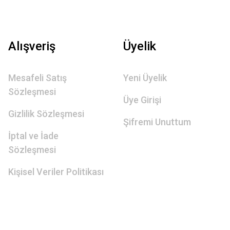
Alışveriş
Üyelik
Mesafeli Satış
Yeni Üyelik
Sözleşmesi
Üye Girişi
Gizlilik Sözleşmesi
Şifremi Unuttum
İptal ve İade
Sözleşmesi
Kişisel Veriler Politikası