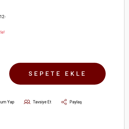
12-
le!
SEPETE EKLE
rum Yap
Tavsiye Et
Paylaş