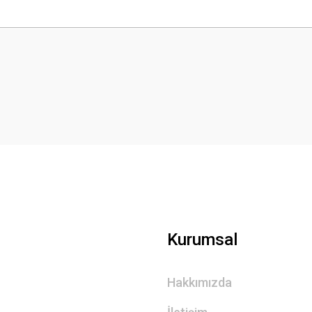
 yetersiz gördüğünüz noktaları öneri formunu kullanarak tarafımıza iletebilirsini
Bu ürüne ilk yorumu siz yapın!
Yorum Yaz
Gönder
Kurumsal
Hakkımızda