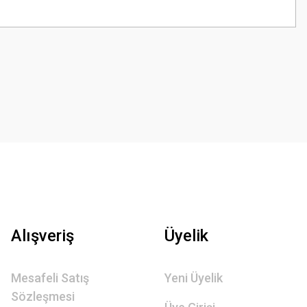
z.
Alışveriş
Üyelik
Mesafeli Satış
Yeni Üyelik
Sözleşmesi