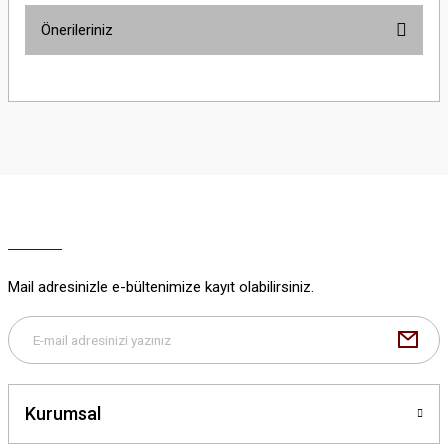
Önerileriniz
Yorum Yaz
Bu ürünün fiyat bilgisi, resim, ürün açıklamalarında ve diğer konularda
yetersiz gördüğünüz noktaları öneri formunu kullanarak tarafımıza
iletebilirsiniz.
Görüş ve önerileriniz için teşekkür ederiz.
Ürün resmi kalitesiz, bozuk veya görüntülenemiyor.
Ürün açıklamasında eksik bilgiler bulunuyor.
Ürün bilgilerinde hatalar bulunuyor.
Ürün fiyatı diğer sitelerden daha pahalı.
Mail adresinizle e-bültenimize kayıt olabilirsiniz.
Bu ürüne benzer farklı alternatifler olmalı.
Kurumsal
Gönder