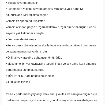
• Süspansiyonu rahatlatır.
• Esnemeyi azaltır.Bu sayede aracınız virajlarda yola daha iyi
tutunur.Daha iyi viraj alma sağlar.
• Aracınıza spor bir duruş katar.
• Aracın altından geçen rüzgarı azaltarak rüzgar direncini düşürür ve bu
sayede yakıt ekonomisi sağlar.
• Fren mesafenizi kısaltır.
• Ani ve panik direksiyon hareketlerinde aracın daha güvenli durmasına
ve savrulmamasına yardımcı olur.
• Orijinal yaylara göre daha uzun ömürlüdür.
• Mükemmel bir yol kavrayışına ,sportif imaja ve çok daha fazla dinamik
performansa sahip olursunuz.
• TÜV ISO EN 9001 belgesine sahiptir.
• 4 ’lü takım fiyatıdır.
Coil-Ex performans yayları yüksek sürüş kalitesi ve can güvenliğiniz için
üretilmiştir.Süspansiyon aracınızın günlük sürüş anında sizi etkileyen en