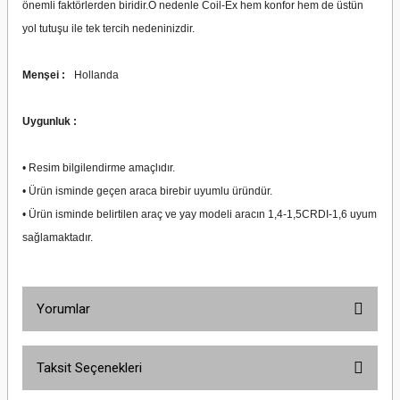
önemli faktörlerden biridir.O nedenle Coil-Ex hem konfor hem de üstün
yol tutuşu ile tek tercih nedeninizdir.
Menşei :
Hollanda
Uygunluk :
• Resim bilgilendirme amaçlıdır.
• Ürün isminde geçen araca birebir uyumlu üründür.
• Ürün isminde belirtilen araç ve yay modeli aracın 1,4-1,5CRDI-1,6 uyum
sağlamaktadır.
Yorumlar
Taksit Seçenekleri
Bu ürüne ilk yorumu siz yapın!