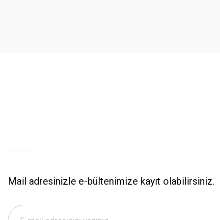
Ürün açıklamasında eksik bilgiler bulunuyor.
Ürün bilgilerinde hatalar bulunuyor.
Ürün fiyatı diğer sitelerden daha pahalı.
Bu ürüne benzer farklı alternatifler olmalı.
Mail adresinizle e-bültenimize kayıt olabilirsiniz.