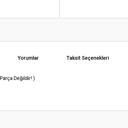
Yorumlar
Taksit Seçenekleri
arça Değildir! )
 yetersiz gördüğünüz noktaları öneri formunu kullanarak tarafımıza iletebilirsini
Bu ürüne ilk yorumu siz yapın!