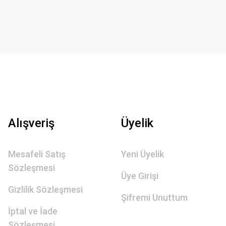
Alışveriş
Üyelik
Mesafeli Satış
Yeni Üyelik
Sözleşmesi
Üye Girişi
Gizlilik Sözleşmesi
Şifremi Unuttum
İptal ve İade
Sözleşmesi