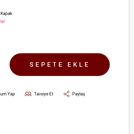
 Kapak
le!
SEPETE EKLE
rum Yap
Tavsiye Et
Paylaş