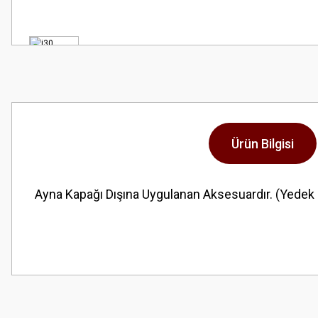
Ürün Bilgisi
Ayna Kapağı Dışına Uygulanan Aksesuardır. (Yedek P
Bu ürünün fiyat bilgisi, resim, ürün açıklamalarında ve diğer konularda
Görüş ve önerileriniz için teşekkür ederiz.
Ürün resmi kalitesiz, bozuk veya görüntülenemiyor.