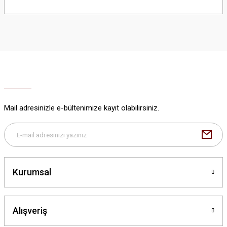
Bu ürünün fiyat bilgisi, resim, ürün açıklamalarında ve diğer konularda
yetersiz gördüğünüz noktaları öneri formunu kullanarak tarafımıza
iletebilirsiniz.
Görüş ve önerileriniz için teşekkür ederiz.
Ürün resmi kalitesiz, bozuk veya görüntülenemiyor.
Ürün açıklamasında eksik bilgiler bulunuyor.
Ürün bilgilerinde hatalar bulunuyor.
Ürün fiyatı diğer sitelerden daha pahalı.
Mail adresinizle e-bültenimize kayıt olabilirsiniz.
Bu ürüne benzer farklı alternatifler olmalı.
Kurumsal
Gönder
Alışveriş