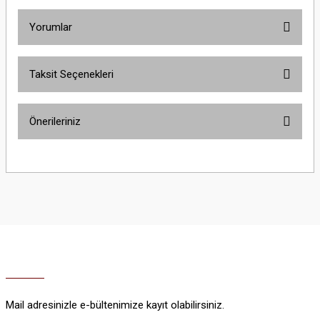
Yorumlar
Taksit Seçenekleri
Bu ürüne ilk yorumu siz yapın!
Önerileriniz
Yorum Yaz
Bu ürünün fiyat bilgisi, resim, ürün açıklamalarında ve diğer konularda
yetersiz gördüğünüz noktaları öneri formunu kullanarak tarafımıza
iletebilirsiniz.
Görüş ve önerileriniz için teşekkür ederiz.
Ürün resmi kalitesiz, bozuk veya görüntülenemiyor.
Ürün açıklamasında eksik bilgiler bulunuyor.
Ürün bilgilerinde hatalar bulunuyor.
Ürün fiyatı diğer sitelerden daha pahalı.
Mail adresinizle e-bültenimize kayıt olabilirsiniz.
Bu ürüne benzer farklı alternatifler olmalı.