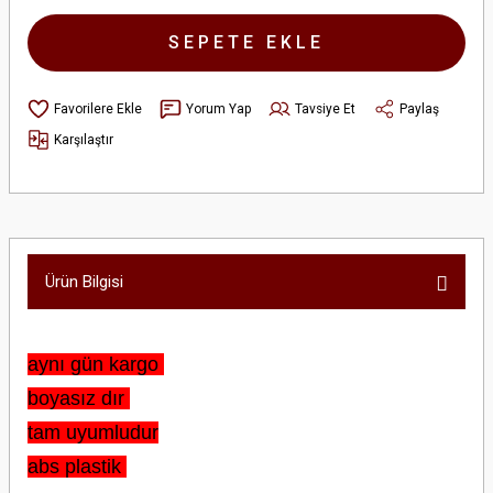
SEPETE EKLE
Yorum Yap
Tavsiye Et
Paylaş
Karşılaştır
Ürün Bilgisi
aynı gün kargo
boyasız dır
tam uyumludur
abs plastik