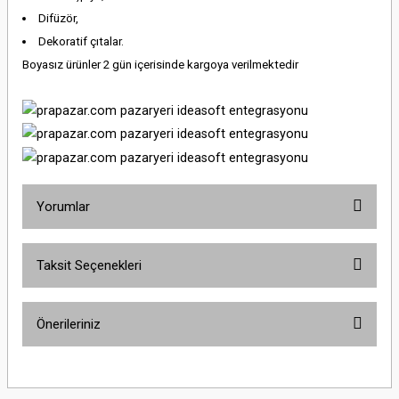
Difüzör,
Dekoratif çıtalar.
Boyasız ürünler 2 gün içerisinde kargoya verilmektedir
Yorumlar
Taksit Seçenekleri
Bu ürüne ilk yorumu siz yapın!
Önerileriniz
Yorum Yaz
Bu ürünün fiyat bilgisi, resim, ürün açıklamalarında ve diğer konularda
yetersiz gördüğünüz noktaları öneri formunu kullanarak tarafımıza