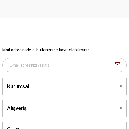
iletebilirsiniz.
Görüş ve önerileriniz için teşekkür ederiz.
Ürün resmi kalitesiz, bozuk veya görüntülenemiyor.
Ürün açıklamasında eksik bilgiler bulunuyor.
Ürün bilgilerinde hatalar bulunuyor.
Ürün fiyatı diğer sitelerden daha pahalı.
Mail adresinizle e-bültenimize kayıt olabilirsiniz.
Bu ürüne benzer farklı alternatifler olmalı.
Kurumsal
Gönder
Alışveriş