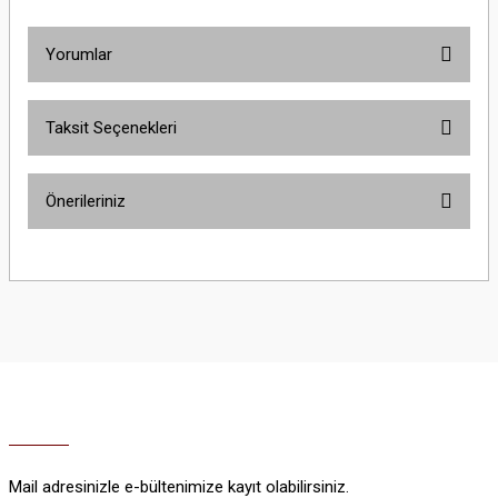
Yorumlar
Taksit Seçenekleri
Bu ürüne ilk yorumu siz yapın!
Önerileriniz
Yorum Yaz
Bu ürünün fiyat bilgisi, resim, ürün açıklamalarında ve diğer konularda
yetersiz gördüğünüz noktaları öneri formunu kullanarak tarafımıza
iletebilirsiniz.
Görüş ve önerileriniz için teşekkür ederiz.
Ürün resmi kalitesiz, bozuk veya görüntülenemiyor.
Ürün açıklamasında eksik bilgiler bulunuyor.
Ürün bilgilerinde hatalar bulunuyor.
Ürün fiyatı diğer sitelerden daha pahalı.
Mail adresinizle e-bültenimize kayıt olabilirsiniz.