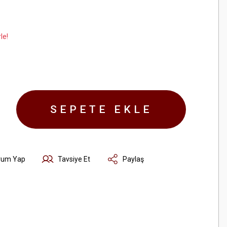
le!
SEPETE EKLE
rum Yap
Tavsiye Et
Paylaş