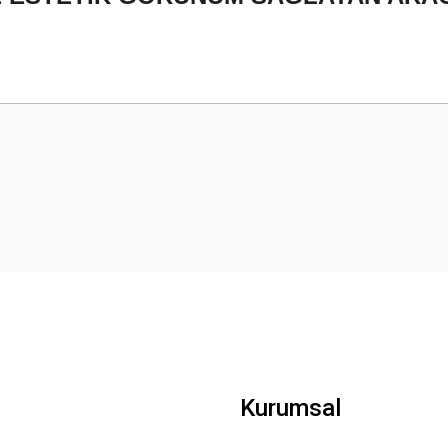
 yetersiz gördüğünüz noktaları öneri formunu kullanarak tarafımıza iletebilirsini
Bu ürüne ilk yorumu siz yapın!
Yorum Yaz
Gönder
Kurumsal