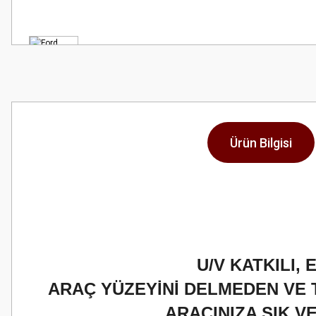
Ürün Bilgisi
U/V KATKILI,
ARAÇ YÜZEYİNİ DELMEDEN VE 
ARACINIZA ŞIK 