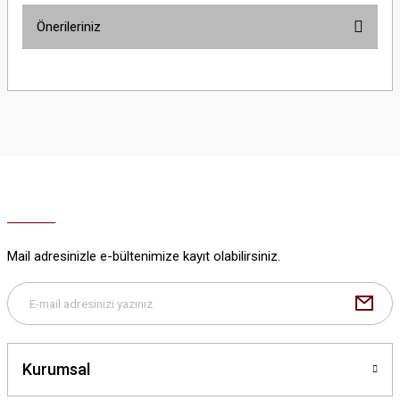
Önerileriniz
Yorum Yaz
Bu ürünün fiyat bilgisi, resim, ürün açıklamalarında ve diğer konularda
yetersiz gördüğünüz noktaları öneri formunu kullanarak tarafımıza
iletebilirsiniz.
Görüş ve önerileriniz için teşekkür ederiz.
Ürün resmi kalitesiz, bozuk veya görüntülenemiyor.
Ürün açıklamasında eksik bilgiler bulunuyor.
Ürün bilgilerinde hatalar bulunuyor.
Ürün fiyatı diğer sitelerden daha pahalı.
Mail adresinizle e-bültenimize kayıt olabilirsiniz.
Bu ürüne benzer farklı alternatifler olmalı.
Kurumsal
Gönder