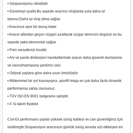
• Süspansiyonu rahatlatır.
• Esnemeyi azaltır.Bu sayede aracınız virajlarda yola daha iyi
tutunur.Daha iyi viraj alma sağlar.
• Aracınıza spor bir duruş katar.
• Aracın altından geçen rüzgarı azaltarak rüzgar direncini düşürür ve bu
sayede yakıt ekonomisi sağlar.
• Fren mesafenizi kısaltır.
• Ani ve panik direksiyon hareketlerinde aracın daha güvenli durmasına
ve savrulmamasına yardımcı olur.
• Orijinal yaylara göre daha uzun ömürlüdür.
• Mükemmel bir yol kavrayışına ,sportif imaja ve çok daha fazla dinamik
performansa sahip olursunuz.
• TÜV ISO EN 9001 belgesine sahiptir.
• 4 ’lü takım fiyatıdır.
Coil-Ex performans yayları yüksek sürüş kalitesi ve can güvenliğiniz için
üretilmiştir.Süspansiyon aracınızın günlük sürüş anında sizi etkileyen en