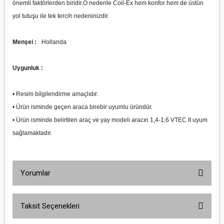
önemli faktörlerden biridir.O nedenle Coil-Ex hem konfor hem de üstün
yol tutuşu ile tek tercih nedeninizdir.
Menşei :
Hollanda
Uygunluk :
• Resim bilgilendirme amaçlıdır.
• Ürün isminde geçen araca birebir uyumlu üründür.
• Ürün isminde belirtilen araç ve yay modeli aracın 1,4-1,6 VTEC II uyum
sağlamaktadır.
Yorumlar
Taksit Seçenekleri
Bu ürüne ilk yorumu siz yapın!