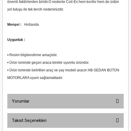
önemli faktörlerden biridir.O nedenle Coil-Ex hem konfor hem de üstün
yol tutuşu ile tek tercih nedeninizdir.
Menşei :
Hollanda
Uygunluk :
• Resim bilgilendirme amaçlıdır.
• Ürün isminde geçen araca birebir uyumlu üründür.
• Ürün isminde belirtilen araç ve yay modeli aracın HB-SEDAN BÜTÜN
MOTORLARA uyum sağlamaktadır.
Yorumlar
Taksit Seçenekleri
Bu ürüne ilk yorumu siz yapın!