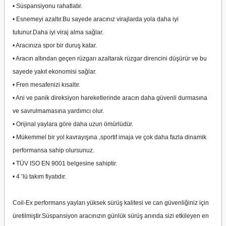
• Süspansiyonu rahatlatır.
• Esnemeyi azaltır.Bu sayede aracınız virajlarda yola daha iyi
tutunur.Daha iyi viraj alma sağlar.
• Aracınıza spor bir duruş katar.
• Aracın altından geçen rüzgarı azaltarak rüzgar direncini düşürür ve bu
sayede yakıt ekonomisi sağlar.
• Fren mesafenizi kısaltır.
• Ani ve panik direksiyon hareketlerinde aracın daha güvenli durmasına
ve savrulmamasına yardımcı olur.
• Orijinal yaylara göre daha uzun ömürlüdür.
• Mükemmel bir yol kavrayışına ,sportif imaja ve çok daha fazla dinamik
performansa sahip olursunuz.
• TÜV ISO EN 9001 belgesine sahiptir.
• 4 ’lü takım fiyatıdır.
Coil-Ex performans yayları yüksek sürüş kalitesi ve can güvenliğiniz için
üretilmiştir.Süspansiyon aracınızın günlük sürüş anında sizi etkileyen en