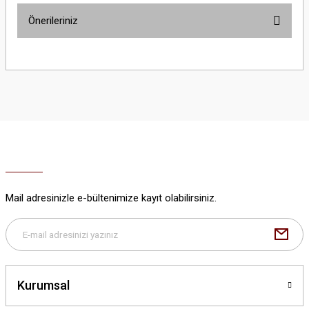
Önerileriniz
Yorum Yaz
Bu ürünün fiyat bilgisi, resim, ürün açıklamalarında ve diğer konularda
yetersiz gördüğünüz noktaları öneri formunu kullanarak tarafımıza
iletebilirsiniz.
Görüş ve önerileriniz için teşekkür ederiz.
Ürün resmi kalitesiz, bozuk veya görüntülenemiyor.
Ürün açıklamasında eksik bilgiler bulunuyor.
Ürün bilgilerinde hatalar bulunuyor.
Ürün fiyatı diğer sitelerden daha pahalı.
Mail adresinizle e-bültenimize kayıt olabilirsiniz.
Bu ürüne benzer farklı alternatifler olmalı.
Kurumsal
Gönder