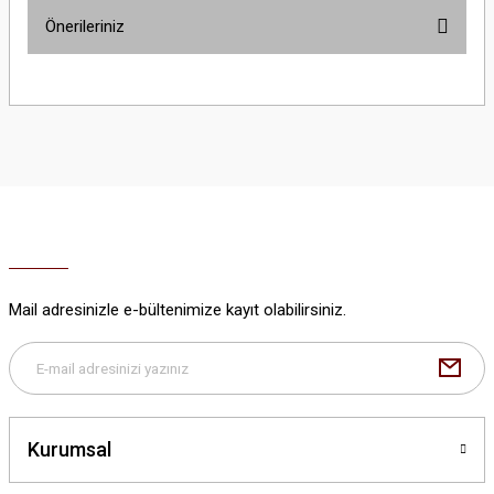
Önerileriniz
Yorum Yaz
Bu ürünün fiyat bilgisi, resim, ürün açıklamalarında ve diğer konularda
yetersiz gördüğünüz noktaları öneri formunu kullanarak tarafımıza
iletebilirsiniz.
Görüş ve önerileriniz için teşekkür ederiz.
Ürün resmi kalitesiz, bozuk veya görüntülenemiyor.
Ürün açıklamasında eksik bilgiler bulunuyor.
Ürün bilgilerinde hatalar bulunuyor.
Ürün fiyatı diğer sitelerden daha pahalı.
Mail adresinizle e-bültenimize kayıt olabilirsiniz.
Bu ürüne benzer farklı alternatifler olmalı.
Kurumsal
Gönder