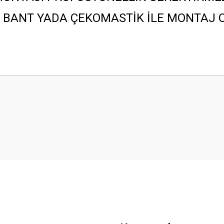
I BANT YADA ÇEKOMASTİK İLE MONTAJ 
 yetersiz gördüğünüz noktaları öneri formunu kullanarak tarafımıza iletebilirsini
Bu ürüne ilk yorumu siz yapın!
Yorum Yaz
Gönder