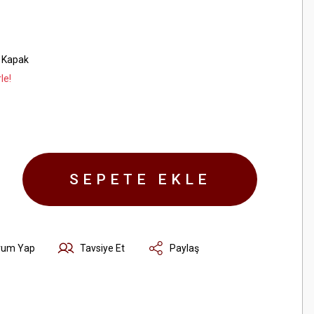
 Kapak
le!
SEPETE EKLE
rum Yap
Tavsiye Et
Paylaş