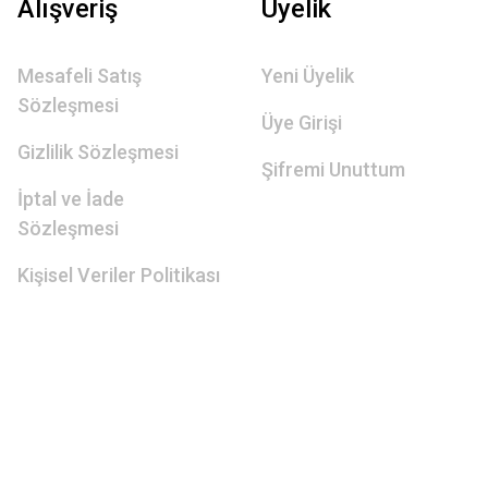
Alışveriş
Üyelik
Mesafeli Satış
Yeni Üyelik
Sözleşmesi
Üye Girişi
Gizlilik Sözleşmesi
Şifremi Unuttum
İptal ve İade
Sözleşmesi
Kişisel Veriler Politikası