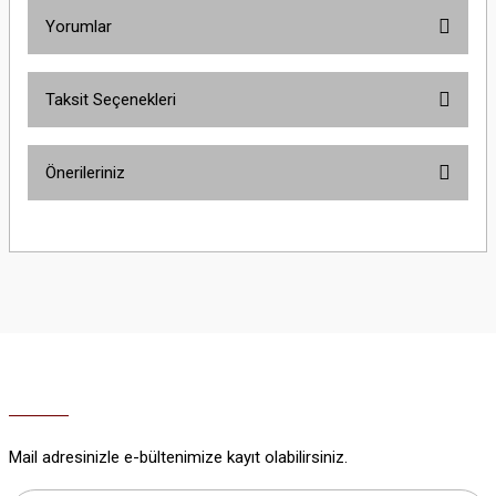
Yorumlar
Taksit Seçenekleri
Bu ürüne ilk yorumu siz yapın!
Önerileriniz
Yorum Yaz
Bu ürünün fiyat bilgisi, resim, ürün açıklamalarında ve diğer konularda
yetersiz gördüğünüz noktaları öneri formunu kullanarak tarafımıza
iletebilirsiniz.
Görüş ve önerileriniz için teşekkür ederiz.
Ürün resmi kalitesiz, bozuk veya görüntülenemiyor.
Ürün açıklamasında eksik bilgiler bulunuyor.
Ürün bilgilerinde hatalar bulunuyor.
Ürün fiyatı diğer sitelerden daha pahalı.
Mail adresinizle e-bültenimize kayıt olabilirsiniz.
Bu ürüne benzer farklı alternatifler olmalı.